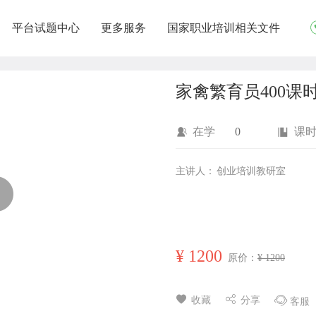
平台试题中心
更多服务
国家职业培训相关文件
家禽繁育员400课
在学
0
课
主讲人：
创业培训教研室
¥
1200
原价：
¥ 1200
收藏
分享
客服