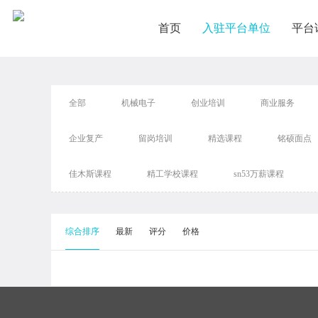
首页
入驻平台单位
平台
全部
机械电子
创业培训
商业服务
企业复产
留岗培训
精选课程
铭硕面点
佳木斯课程
精工学校课程
sn53万薪课程
综合排序
最新
评分
价格