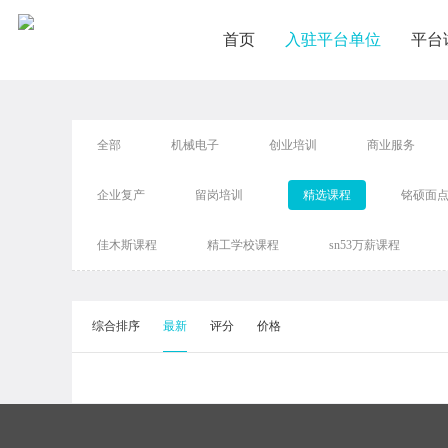
首页
入驻平台单位
平台
全部
机械电子
创业培训
商业服务
企业复产
留岗培训
精选课程
铭硕面
佳木斯课程
精工学校课程
sn53万薪课程
综合排序
最新
评分
价格