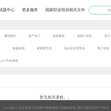
试题中心
更多服务
国家职业培训相关文件
餐饮制作
农产加工
家政服务
电商计算机
加工
点
铭硕厨师
家禽繁育员
食品安全管理员
电工培训
sn71中铁课程
暂无相关课程。。
Copyright © 2018 黑龙江尚农电子商务有限公司版权所有 | 黑ICP备2024016770号-2