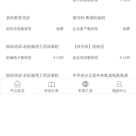
农民教育培训
黄河村-希望的旅程
农民培育教研室
免费
企业复产教研室
免费
留岗培训-农机修理工培训课程
【待开班】营销员
机械电子教研室
￥1200
创业培训教研室
￥1200
留岗培训-农机修理工培训课程
半导体分立器件和集成电路装调
工（初级）培训课程
机械电子教研室
￥1200
平台首页
培训分类
常用工具
我的中心
机械电子教研室
￥1200
电子商务（试看课程）
商品营业员（初级）培训教程
电商计算机教研室
￥1200
商业服务教研室
￥1200