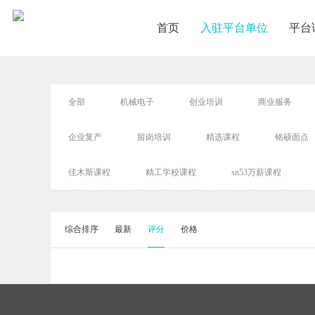
首页
入驻平台单位
平台
全部
机械电子
创业培训
商业服务
企业复产
留岗培训
精选课程
铭硕面点
佳木斯课程
精工学校课程
sn53万薪课程
综合排序
最新
评分
价格